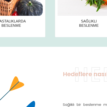
SAĞLIKLI
SPORCU
BESLENME
BESLENMESİ
HE
Hedeflere nası
Sağlıklı bir beslenme m