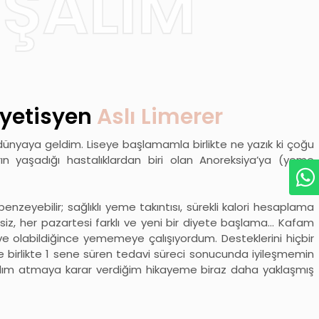
IŞALIM
yetisyen
Aslı Limerer
 dünyaya geldim. Liseye başlamamla birlikte ne yazık ki çoğu
rın yaşadığı hastalıklardan biri olan Anoreksiya’ya (yeme
enzeyebilir; sağlıklı yeme takıntısı, sürekli kalori hesaplama
rsiz, her pazartesi farklı ve yeni bir diyete başlama… Kafam
 ve olabildiğince yememeye çalışıyordum. Desteklerini hiçbir
birlikte 1 sene süren tedavi süreci sonucunda iyileşmemin
adım atmaya karar verdiğim hikayeme biraz daha yaklaşmış