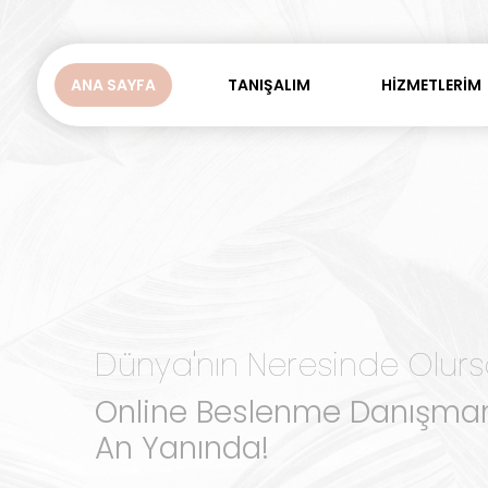
ANA SAYFA
TANIŞALIM
HİZMETLERİM
ONLİNE VE YÜZ YÜZE 
YÜZ YÜZE PAKETLER
ONLİNE BESLENME DA
ONLİNE PAKETLER
GÖRÜŞMELERİMİZ NAS
Dünya'nın Neresinde Olurs
Online Beslenme Danışman
An Yanında!