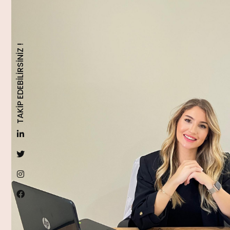
TAKİP EDEBİLİRSİNİZ !