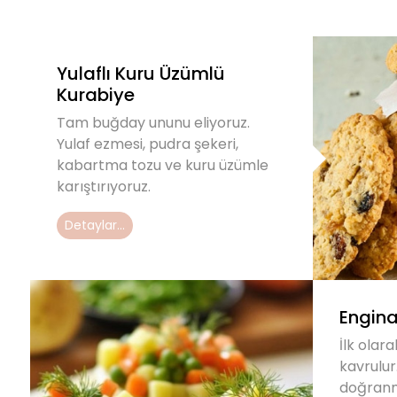
Yulaflı Kuru Üzümlü
Kurabiye
Tam buğday ununu eliyoruz.
Yulaf ezmesi, pudra şekeri,
kabartma tozu ve kuru üzümle
karıştırıyoruz.
Detaylar...
Engina
İlk olar
kavrulur
doğranm