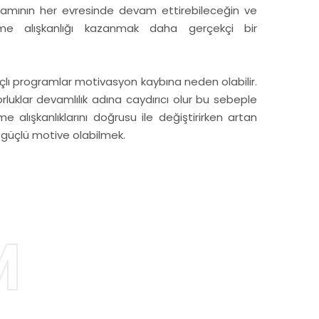
amının her evresinde devam ettirebileceğin ve
me alışkanlığı kazanmak daha gerçekçi bir
ı programlar motivasyon kaybına neden olabilir.
klar devamlılık adına caydırıcı olur bu sebeple
 alışkanlıklarını doğrusu ile değiştirirken artan
a güçlü motive olabilmek.
M