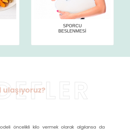
KİLO
YÖNETİMİ
DEFLER
l ulaşıyoruz?
odeli öncelikli kilo vermek olarak algılansa da