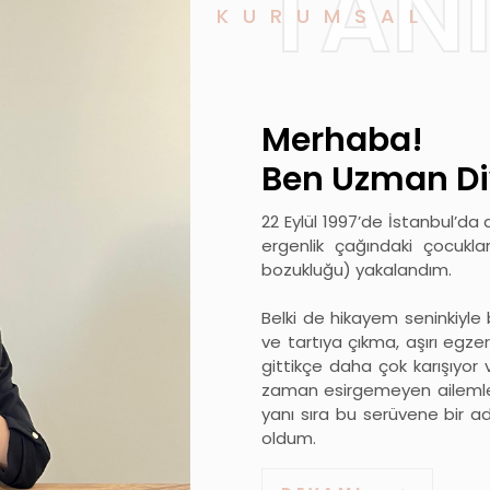
TAN
KURUMSAL
Merhaba!
Ben Uzman Di
22 Eylül 1997’de İstanbul’da
ergenlik çağındaki çocukla
bozukluğu) yakalandım.
Belki de hikayem seninkiyle b
ve tartıya çıkma, aşırı egze
gittikçe daha çok karışıyor
zaman esirgemeyen ailemle 
yanı sıra bu serüvene bir 
oldum.