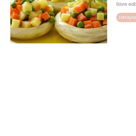
ilave edil
Detaylar.