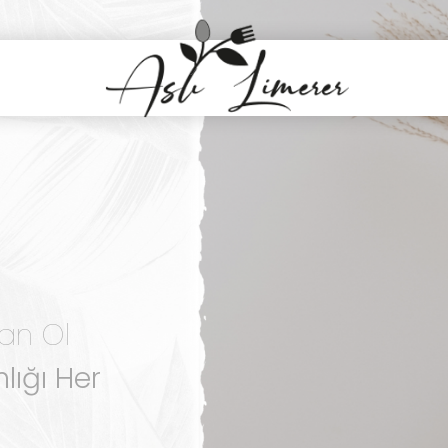
HİZMETLER
NIŞMANLIĞI
IL GEÇİYOR?
an Ol
lığı Her