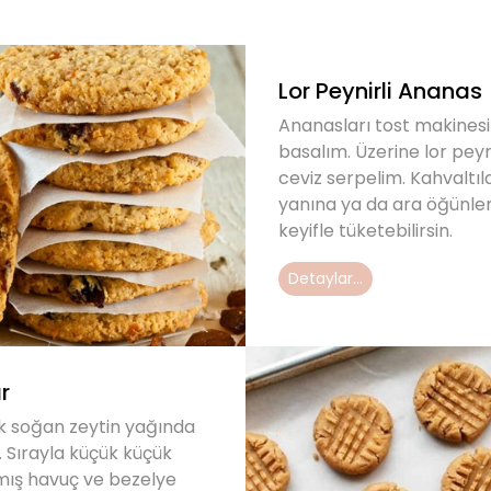
Lor Peynirli Ananas
Ananasları tost makines
basalım. Üzerine lor peyn
ceviz serpelim. Kahvaltıl
yanına ya da ara öğünle
keyifle tüketebilirsin.
Detaylar...
r
ak soğan zeytin yağında
. Sırayla küçük küçük
ış havuç ve bezelye