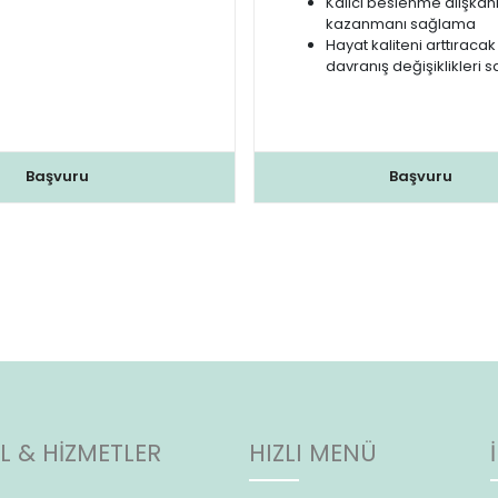
Kalıcı beslenme alışkanl
kazanmanı sağlama
Hayat kaliteni arttıracak
davranış değişiklikleri
Başvuru
Başvuru
 & HİZMETLER
HIZLI MENÜ