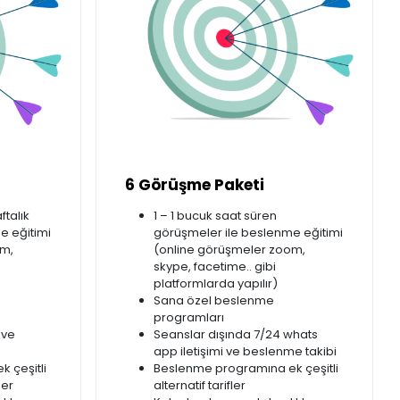
6 Görüşme Paketi
ftalık
1 – 1 bucuk saat süren
e eğitimi
görüşmeler ile beslenme eğitimi
om,
(online görüşmeler zoom,
skype, facetime.. gibi
platformlarda yapılır)
Sana özel beslenme
programları
 ve
Seanslar dışında 7/24 whats
app iletişimi ve beslenme takibi
 çeşitli
Beslenme programına ek çeşitli
ler
alternatif tarifler