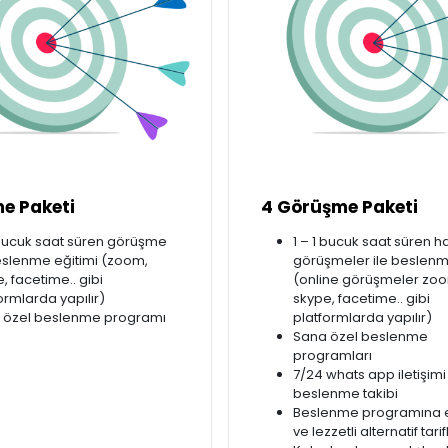
e Paketi
4 Görüşme Paketi
 bucuk saat süren görüşme
1 – 1 bucuk saat süren ha
eslenme eğitimi (zoom,
görüşmeler ile beslenm
, facetime.. gibi
(online görüşmeler zo
ormlarda yapılır)
skype, facetime.. gibi
 özel beslenme programı
platformlarda yapılır)
Sana özel beslenme
programları
7/24 whats app iletişimi
beslenme takibi
Beslenme programına ek
ve lezzetli alternatif tarif