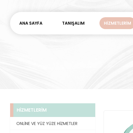
ANA SAYFA
TANIŞALIM
HİZMETLERİM
ONLİNE VE YÜZ YÜZE 
YÜZ YÜZE PAKETLER
ONLİNE BESLENME DA
ONLİNE PAKETLER
GÖRÜŞMELERİMİZ NAS
HİZMETLERİM
ONLİNE VE YÜZ YÜZE HİZMETLER