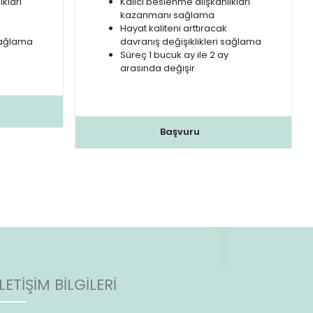
ıkları
Kalıcı beslenme alışkanlıkları
kazanmanı sağlama
Hayat kaliteni arttıracak
 sağlama
davranış değişiklikleri sağlama
Süreç 1 bucuk ay ile 2 ay
arasında değişir
Başvuru
İLETİŞİM BİLGİLERİ